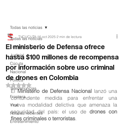
Teledenuncia
Todas las noticias
TVCUCUTA
16 oct 2025
2 min de lectura
Todas las noticias
El ministerio de Defensa ofrece
EnVivo
hasta $100 millones de recompensa
Judicial
Cúcuta
por información sobre uso criminal
Nacional
de drones en Colombia
Política
Obtuvo NaN de 5 estrellas.
Teledenuncias
El 
Ministerio de Defensa Nacional
 lanzó una 
Frontera
contundente medida para enfrentar una 
nueva modalidad delictiva que amenaza la 
Viral
seguridad del país: el uso de 
drones con 
Noticias recientes
fines criminales o terroristas
.
Entretenimiento