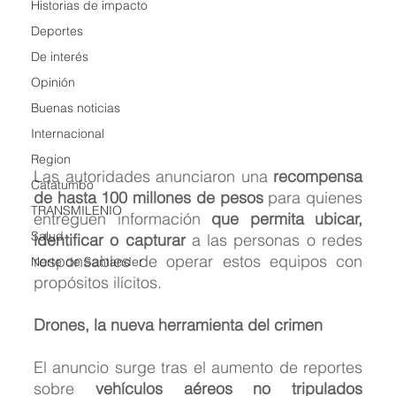
Historias de impacto
Deportes
De interés
Opinión
Buenas noticias
Internacional
Region
Las autoridades anunciaron una 
recompensa 
Catatumbo
de hasta 100 millones de pesos
 para quienes 
TRANSMILENIO
entreguen información 
que permita ubicar, 
Salud
identificar o capturar
 a las personas o redes 
responsables de operar estos equipos con 
Norte de Santander
propósitos ilícitos.
Drones, la nueva herramienta del crimen
El anuncio surge tras el aumento de reportes 
sobre 
vehículos aéreos no tripulados 