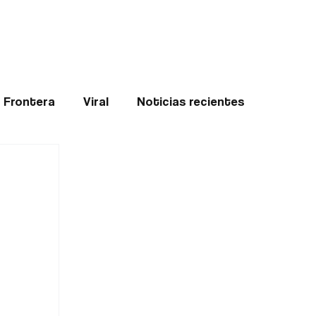
Teledenuncia
l
Opinión
Frontera
Viral
Noticias recientes
ticias
Internacional
Region