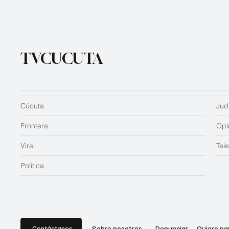
TVCUCUTA
Cúcuta
Judi
Frontera
Opi
Viral
Tel
Política
Contáctanos
Sobre nosotros
Denunciar
Quiero pa