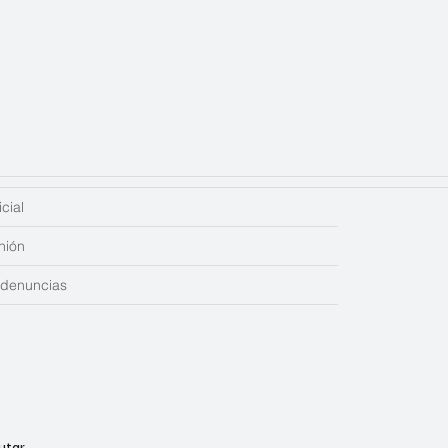
cial
nión
edenuncias
utar