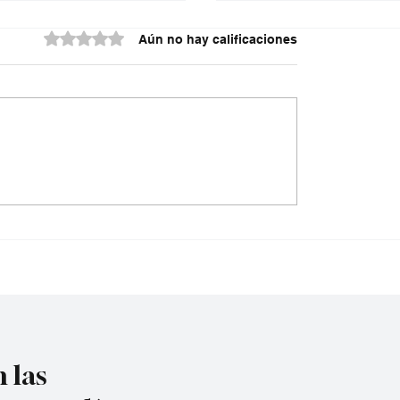
Obtuvo 0 de 5 estrellas.
Aún no hay calificaciones
spriella sacude la
Nuevas caras, una sol
cia: cerrará 14
obligación: devolver al
adas
Cúcuta al protagonis
 las