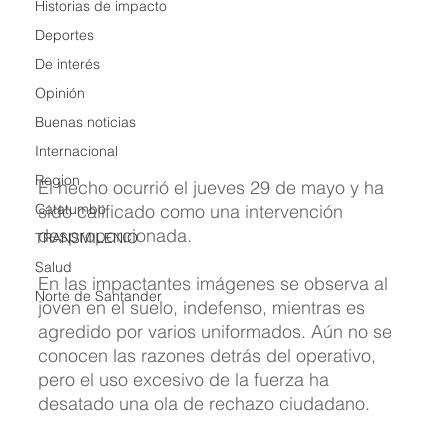
Historias de impacto
Deportes
De interés
Opinión
Buenas noticias
Internacional
Region
El hecho ocurrió el jueves 29 de mayo y ha 
sido calificado como una intervención 
Catatumbo
desproporcionada.
TRANSMILENIO
Salud
En las impactantes imágenes se observa al 
Norte de Santander
joven en el suelo, indefenso, mientras es 
agredido por varios uniformados. Aún no se 
conocen las razones detrás del operativo, 
pero el uso excesivo de la fuerza ha 
desatado una ola de rechazo ciudadano.