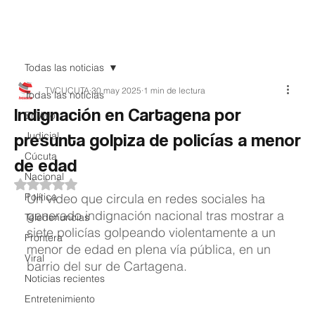
Teledenuncia
Todas las noticias
TVCUCUTA
30 may 2025
1 min de lectura
Todas las noticias
Indignación en Cartagena por
EnVivo
presunta golpiza de policías a menor
Judicial
Cúcuta
de edad
Nacional
Obtuvo NaN de 5 estrellas.
Política
Un video que circula en redes sociales ha 
generado indignación nacional tras mostrar a 
Teledenuncias
siete policías golpeando violentamente a un 
Frontera
menor de edad en plena vía pública, en un 
Viral
barrio del sur de Cartagena.
Noticias recientes
Entretenimiento