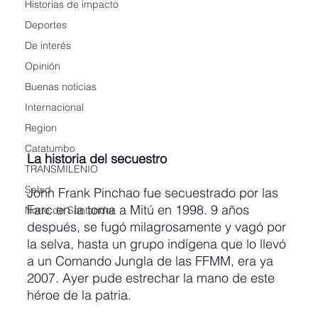
Historias de impacto
Deportes
De interés
Opinión
Buenas noticias
Internacional
Region
Catatumbo
La historia del secuestro 
TRANSMILENIO
Salud
John Frank Pinchao fue secuestrado por las 
Farc en la toma a Mitú en 1998. 9 años 
Norte de Santander
después, se fugó milagrosamente y vagó por 
la selva, hasta un grupo indígena que lo llevó 
a un Comando Jungla de las FFMM, era ya 
2007. Ayer pude estrechar la mano de este 
héroe de la patria.