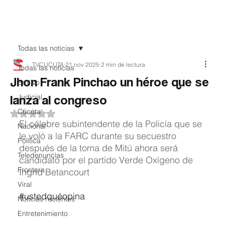
Teledenuncia
Todas las noticias
TVCUCUTA
21 nov 2025
2 min de lectura
Todas las noticias
Jhon Frank Pinchao un héroe que se
EnVivo
lanza al congreso
Judicial
Cúcuta
Obtuvo NaN de 5 estrellas.
El célebre subintendente de la Policía que se 
Nacional
le voló a la FARC durante su secuestro 
Política
después de la toma de Mitú ahora será 
Teledenuncias
candidato por el partido Verde Oxígeno de 
Frontera
Íngrid Betancourt
Viral
#ustedquéopina
Noticias recientes
Entretenimiento