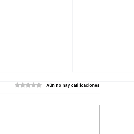
Obtuvo 0 de 5 estrellas.
Aún no hay calificaciones
spriella sacude la
#Insólito Capturan pol