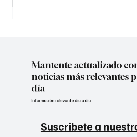
silencio por caso Juliana
diploma
Guerrero “No defiendas lo
embaj
indefendible”
Mantente actualizado con
noticias más relevantes p
día
Información relevante día a día
Suscribete a nuestro