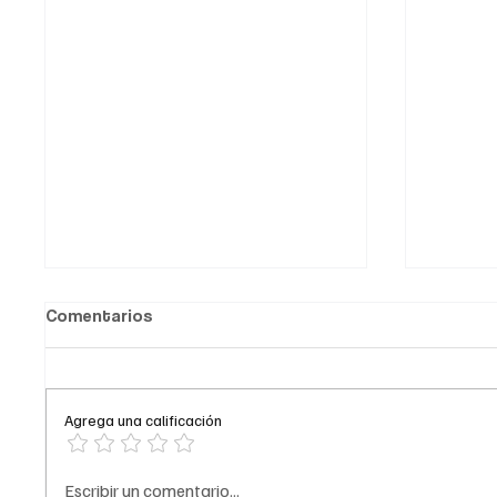
Comentarios
Agrega una calificación
Exesposa de Petro rompe su
De la E
Escribir un comentario...