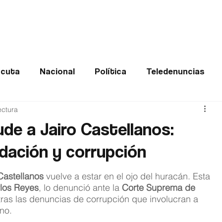
Frontera
Política
Judicial
Entretenimiento
Vira
cuta
Nacional
Política
Teledenuncias
ectura
Deportes
De interés
Opinión
Buenas no
de a Jairo Castellanos:
idación y corrupción
Norte de Santander
Castellanos
 vuelve a estar en el ojo del huracán. Esta 
rlos Reyes
, lo denunció ante la 
Corte Suprema de 
tras las denuncias de corrupción que involucran a 
rno.