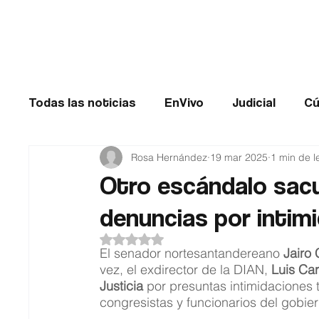
Cúcuta
Todas las noticias
EnVivo
Judicial
Cú
Rosa Hernández
19 mar 2025
1 min de l
Entretenimiento
Historias de impacto
Otro escándalo sacu
denuncias por intim
Catatumbo
TRANSMILENIO
Salud
Obtuvo NaN de 5 estrellas.
El senador nortesantandereano 
Jairo 
vez, el exdirector de la DIAN, 
Luis Ca
Justicia
 por presuntas intimidaciones 
congresistas y funcionarios del gobie