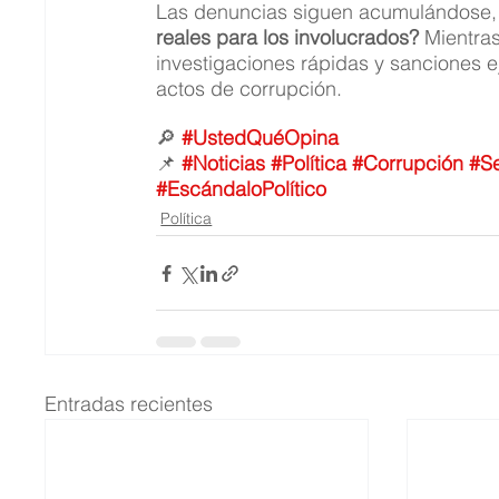
Las denuncias siguen acumulándose, p
reales para los involucrados?
 Mientras
investigaciones rápidas y sanciones 
actos de corrupción.
🔎 
#UstedQuéOpina
📌 
#Noticias
#Política
#Corrupción
#S
#EscándaloPolítico
Política
Entradas recientes