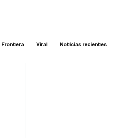
Teledenuncia
l
Opinión
Frontera
Viral
Noticias recientes
ticias
Internacional
Region