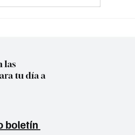
cia: cerrará 14
por intentar meter dro
adas
cárcel
 las
ara tu día a
 boletín 