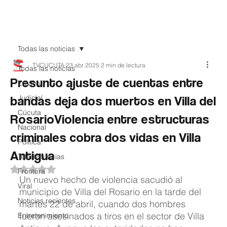
Teledenuncia
Todas las noticias
TVCUCUTA
23 abr 2025
2 min de lectura
Todas las noticias
Presunto ajuste de cuentas entre
EnVivo
bandas deja dos muertos en Villa del
Judicial
Cúcuta
RosarioViolencia entre estructuras
Nacional
criminales cobra dos vidas en Villa
Política
Antigua
Teledenuncias
Obtuvo NaN de 5 estrellas.
Frontera
Un nuevo hecho de violencia sacudió al 
Viral
municipio de Villa del Rosario en la tarde del 
Noticias recientes
martes 22 de abril, cuando dos hombres 
fueron asesinados a tiros en el sector de Villa 
Entretenimiento