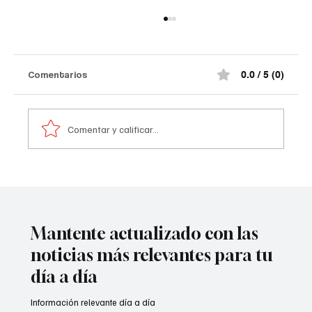
Así quedó el comando de la Policía de
#Norte de Santander tras el at@qu3
terr0r1st@ de la madrugada
¡Impactante! Así quedó el comando de la
Comentarios
0.0 / 5 (0)
Policía de #Norte de Santander tras el at@qu3
terr0r1st@ de la madrugada. De acuerdo con la
información preliminar, la explosión estuvo
Comentar y calificar...
acompañada por ráf@g@s
Mantente actualizado con las
noticias más relevantes para tu
día a día
Información relevante día a día