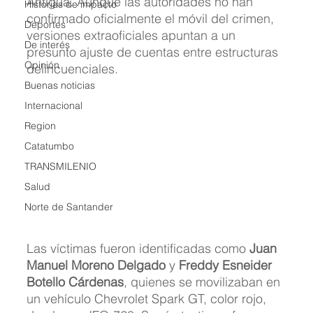
Antigua. Aunque las autoridades no han 
Historias de impacto
confirmado oficialmente el móvil del crimen, 
Deportes
versiones extraoficiales apuntan a un 
De interés
presunto ajuste de cuentas entre estructuras 
Opinión
delincuenciales.
Buenas noticias
Internacional
Region
Catatumbo
TRANSMILENIO
Salud
Norte de Santander
Las víctimas fueron identificadas como 
Juan 
Manuel Moreno Delgado
 y 
Freddy Esneider 
Botello Cárdenas
, quienes se movilizaban en 
un vehículo Chevrolet Spark GT, color rojo, 