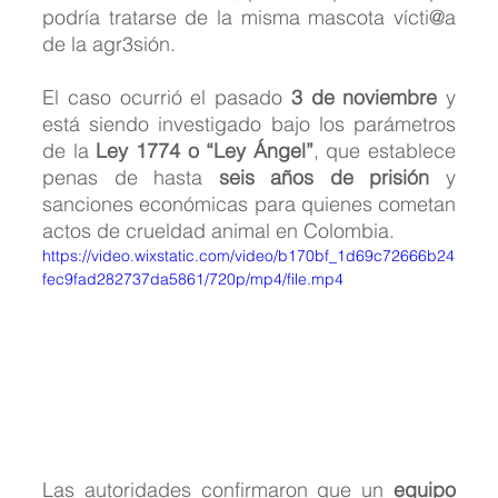
podría tratarse de la misma mascota vícti@a 
de la agr3sión.
El caso ocurrió el pasado 
3 de noviembre
 y 
está siendo investigado bajo los parámetros 
de la 
Ley 1774 o “Ley Ángel”
, que establece 
penas de hasta 
seis años de prisión
 y 
sanciones económicas para quienes cometan 
actos de crueldad animal en Colombia.
https://video.wixstatic.com/video/b170bf_1d69c72666b24
fec9fad282737da5861/720p/mp4/file.mp4
Las autoridades confirmaron que un 
equipo 