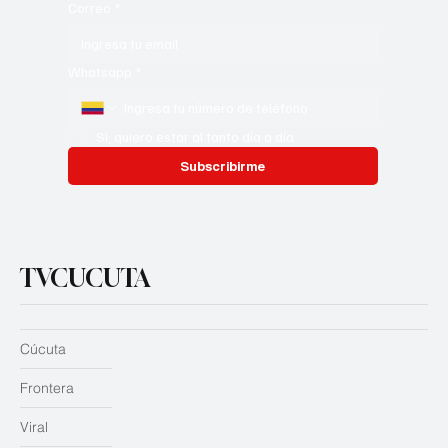
Correo
*
Whatsapp
*
Si, quiero estar al tanto día a día
Subscribirme
TVCUCUTA
Cúcuta
Frontera
Viral