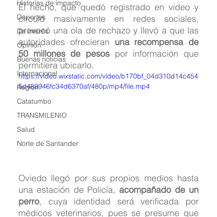
Historias de impacto
El hecho, que quedó registrado en video y 
Deportes
circuló masivamente en redes sociales, 
provocó una ola de rechazo y llevó a que las 
De interés
autoridades ofrecieran 
una recompensa de 
Opinión
50 millones de pesos
 por información que 
Buenas noticias
permitiera ubicarlo.
Internacional
https://video.wixstatic.com/video/b170bf_04d310d14c454
5d489946fc34d6370af/480p/mp4/file.mp4
Region
Catatumbo
TRANSMILENIO
Salud
Norte de Santander
Oviedo llegó por sus propios medios hasta 
una estación de Policía, 
acompañado de un 
perro
, cuya identidad será verificada por 
médicos veterinarios, pues se presume que 