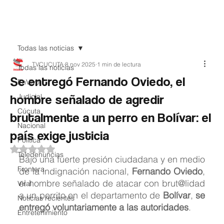
Teledenuncia
Todas las noticias
TVCUCUTA
8 nov 2025
1 min de lectura
Todas las noticias
Se entregó Fernando Oviedo, el
EnVivo
hombre señalado de agredir
Judicial
Cúcuta
brutalmente a un perro en Bolívar: el
Nacional
país exige justicia
Política
Obtuvo NaN de 5 estrellas.
Teledenuncias
Bajo una fuerte presión ciudadana y en medio 
Frontera
de la indignación nacional, 
Fernando Oviedo
, 
el hombre señalado de atacar con brut@lidad 
Viral
a un perrito en el departamento de 
Bolívar
, 
se 
Noticias recientes
entregó voluntariamente a las autoridades
.
Entretenimiento