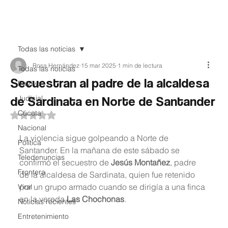
Teledenuncia
Todas las noticias
Rosa Hernández
15 mar 2025
1 min de lectura
Todas las noticias
Secuestran al padre de la alcaldesa
EnVivo
de Sardinata en Norte de Santander
Judicial
Cúcuta
Obtuvo NaN de 5 estrellas.
Nacional
La violencia sigue golpeando a Norte de 
Política
Santander. En la mañana de este sábado se 
Teledenuncias
confirmó el secuestro de 
Jesús Montañez
, padre 
Frontera
de la alcaldesa de Sardinata, quien fue retenido 
por un grupo armado cuando se dirigía a una finca 
Viral
en la vereda 
Las Chochonas
.
Noticias recientes
Entretenimiento