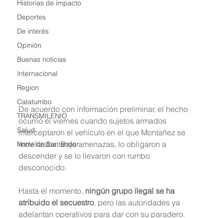
Historias de impacto
Deportes
De interés
Opinión
Buenas noticias
Internacional
Region
Catatumbo
De acuerdo con información preliminar, el hecho 
TRANSMILENIO
ocurrió el viernes cuando sujetos armados 
Salud
interceptaron el vehículo en el que Montañez se 
movilizaba. Bajo amenazas, lo obligaron a 
Norte de Santander
descender y se lo llevaron con rumbo 
desconocido.
Hasta el momento, 
ningún grupo ilegal se ha 
atribuido el secuestro
, pero las autoridades ya 
adelantan operativos para dar con su paradero. 