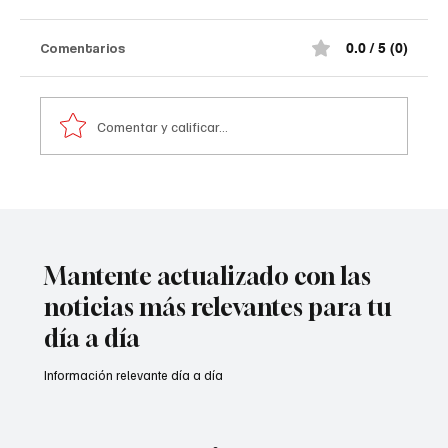
#Norte de Santander tras el at@qu3
terr0r1st@ de la madrugada
¡Impactante! Así quedó el comando de la
Comentarios
0.0 / 5 (0)
Policía de #Norte de Santander tras el at@qu3
terr0r1st@ de la madrugada. De acuerdo con la
información preliminar, la explosión estuvo
Comentar y calificar...
acompañada por ráf@g@s
Mantente actualizado con las
noticias más relevantes para tu
día a día
Información relevante día a día