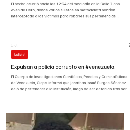
El hecho ocurrió hacia las 12:34 del mediodía en la Calle 7 con
Avenida Cero, donde varios sujetos en motocicleta habrían
interceptado a las víctimas para robarles sus pertenencias.
Ciudadanos señalan que una de las motocicletas presuntamente
involucradas tendría placas GPI 31G.
1 jul
Judicial
Expulsan a policía corrupto en #venezuela.
El Cuerpo de Investigaciones Científicas, Penales y Criminalísticas
de Venezuela, Cicpc, informó que Jonathan Josué Burgos Sánchez
dejó de pertenecer a la institución, luego de ser detenido tras ser
señalado de retirar dólares en efectivo de inmuebles afectados
durante las labores de atención por los recientes terremotos. De
acuerdo con la información conocida, el exfuncionario habría
aprovechado el contexto de emergencia para ingresar a viviendas
o estructuras afectadas y pr