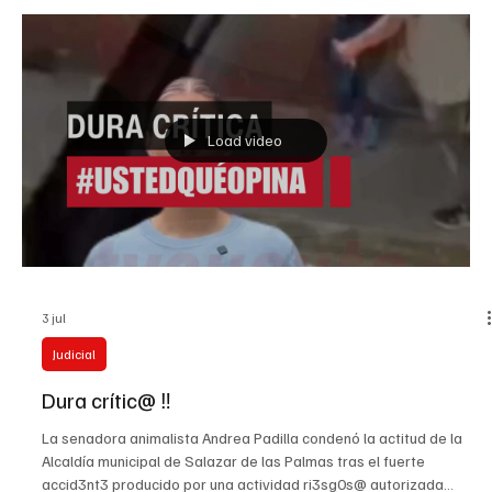
a gran escala. Las investigaciones lo relacionan con estructuras
asociadas a Los Mellizos, alias “Macaco” y “Cuc
Load video
3 jul
Judicial
Dura crític@ ‼️
La senadora animalista Andrea Padilla condenó la actitud de la
Alcaldía municipal de Salazar de las Palmas tras el fuerte
accid3nt3 producido por una actividad ri3sg0s@ autorizada