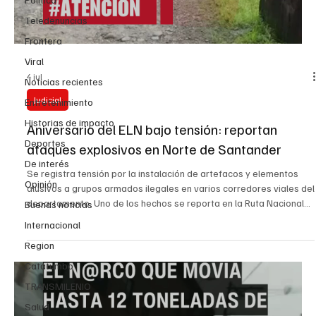
Teledenuncias
Frontera
Viral
4 jul
Noticias recientes
Judicial
Entretenimiento
Historias de impacto
Aniversario del ELN bajo tensión: reportan
Deportes
ataques explosivos en Norte de Santander
De interés
Se registra tensión por la instalación de artefacos y elementos
Opinión
alusivos a grupos armados ilegales en varios corredores viales del
departamento. Uno de los hechos se reporta en la Ruta Nacional
Buenas noticias
55, entre Chitagá y Cerrito, sector Peralonso. Otro reporte indica
Internacional
la presencia de un cilindro con colores alusivos a un GAO entre los
Region
sectores de San Francisco y San Josecito, sobre la Ruta de la
Soberanía Pamplona–Saravena. A esta situación se suma la
Catatumbo
denuncia de transportadores de l
TRANSMILENIO
Salud