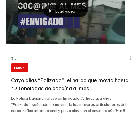
Norte de Santander
Load video
3 jul
Judicial
Cayó alias “Palizada”: el narco que movía hasta
12 toneladas de cocaína al mes
La Policía Nacional retuvo en Envigado, Antioquia, a alias
“Palizada”, señalado como uno de los mayores articuladores del
narcotrafico internacional y pieza clave en el envío de c0c@1n@
hacia Estados Unidos y Europa. Según el reporte oficial, este
hombre habría coordinado alianzas entre organizaciones
narcotraficantes y fortalecido redes logísticas para mover droga