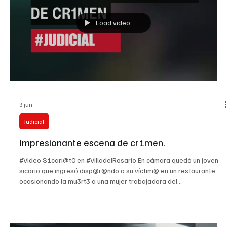
San José del Guaviare. Según la información oficial, se trata del
b0mb@rd30 número 23 ordenado por esta administración contra
organizaciones cr!m!n@les señaladas de at3nt@r contra la vida, la
seguridad y la tranquilidad de los colombianos. Fue recuperado un
menor de edad que habría sido reclutado por esta organización
cr!min@l, mientras que tres integrantes
Load video
3 jun
Judicial
Impresionante escena de cr1men.