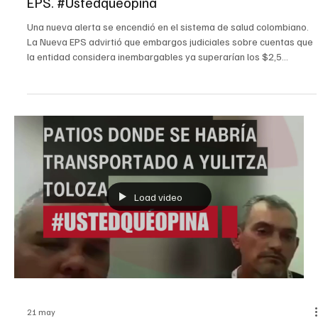
27 may
Noticias recientes
Empeora cr1sis de la salud Embargo a la Nueva
EPS. #Ustedquéopina
Una nueva alerta se encendió en el sistema de salud colombiano.
La Nueva EPS advirtió que embargos judiciales sobre cuentas que
la entidad considera inembargables ya superarían los $2,5
billones, una cifra que podría afectar directamente el pago a
hospitales, clínicas, proveedores y operadores farmacéuticos en
diferentes regiones del país. Según la entidad, estos recursos
hacen parte del flujo financiero necesario para garantizar
tratamientos médicos, entrega de medicamentos,