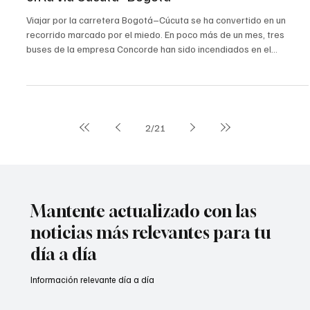
14 may
Cúcuta
ELN estaría detrás de ola de buses quemados
en la vía Cúcuta–Bogotá
Viajar por la carretera Bogotá–Cúcuta se ha convertido en un
recorrido marcado por el miedo. En poco más de un mes, tres
buses de la empresa Concorde han sido incendiados en el
corredor vial que atraviesa Chitagá y conecta a Santander con
Norte de Santander, en hechos que las autoridades relacionan con
presuntas acciones extorsivas del ELN. El caso más reciente
ocurrió el martes 12 de mayo, en la Troncal Central del Norte,
cerca de los límites entre Santander y Norte de Santa
2
/
21