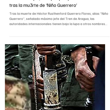
16 jun
Judicial
Alias “El Viejo”, el capo que queda en la mira
tras la mu3rte de ‘Niño Guerrero’
Tras la muerte de Héctor Rusthenford Guerrero Flores, alias “Niño
Guerrero”, señalado máximo jefe del Tren de Aragua, las
autoridades internacionales tienen bajo la lupa a otros nombres
que podrían tomar mayor relevancia dentro de la estructura
criminal venezolana. Uno de ellos es Giovanni Vicente Mosquera
Serrano, conocido con los alias de “El Viejo”, “Viejo Viejo” o
“Giovanny”, señalado como uno de los cabecillas del Tren de
Aragua con influencia en Colombia, especialmente