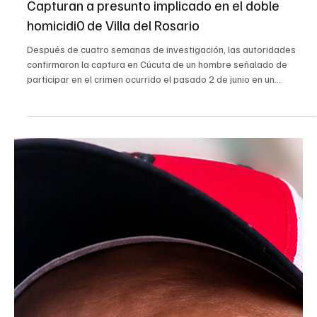
Judicial
Capturan a presunto implicado en el doble
homicidi0 de Villa del Rosario
Después de cuatro semanas de investigación, las autoridades
confirmaron la captura en Cúcuta de un hombre señalado de
participar en el crimen ocurrido el pasado 2 de junio en un
establecimiento comercial del barrio San Judas Tadeo / La Palmita,
donde fueron asesinados Deivi Alexander Serna y Francy Tatiana
Ferrer. El ataque, según las investigaciones, iba dirigido contra
Deivi Alexander. Sin embargo, en medio de los disparos también
perdió la vida Tatiana, una joven madre que