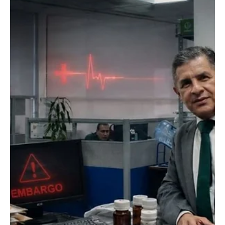
#Video S1cari@t0 en #VilladelRosario En cámara quedó un joven
sicario que ingresó disp@r@ndo a su víctim@ en un restaurante,
ocasionando la mu3rt3 a una mujer trabajadora del
establecimiento comercial, identificada como Francy Tatiana
Ferrer, y a Deivi Alexander Serna identificado como la víctima del
h0mic!di0 presentado. La acción muestra además a la pareja del
objetivo, que con su bebé en brazos trata de impedir el at@qu3,
lanzando incluso una silla al atacante. Las autorid