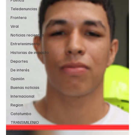
Teledenuncias
Frontera
Viral
Noticias recientes
Entretenimiento
Historias de impacto
Deportes
De interés
Opinión
Buenas noticias
Internacional
Region
Catatumbo
TRANSMILENIO
Salud