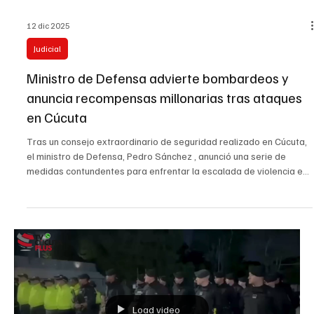
17 dic 2025
EnVivo
Retenes ELN en Cúcuta #Envivo¡Atención!
Recorremos el anillo vial