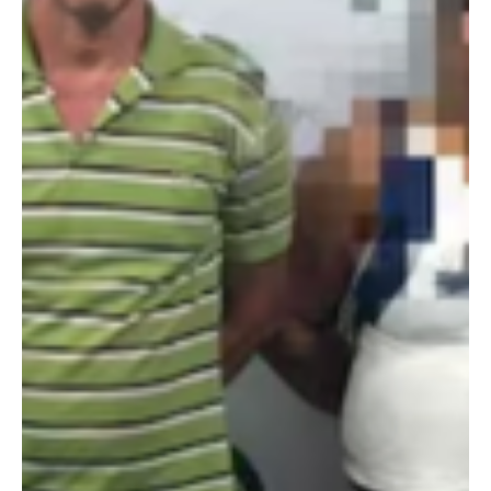
Golpe a la criminalidad en Cúcuta: caen dos
personas armadas en la Comuna 8
En un operativo de registro y control adelantado en la Comuna 8
de Cúcuta, la Policía Nacional capturó a un hombre y una mujer en
el barrio Santo Domingo, quienes se movilizaban en una
motocicleta de alto cilindraje portando un arma de fuego ilegal.
Los detenidos, identificados como Juan Tiria y una mujer, ambos de
nacionalidad colombiana, fueron interceptados por patrullas del
sector. Durante el procedimiento, las autoridades hallaron una
pistola marca Beretta color negro,