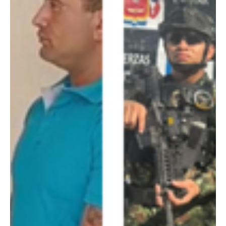
26 dic 2025
Judicial
capturan a presunto autor del atentado al peaje
de Villa del Rosario
En un operativo conjunto entre la Policía Nacional de Colombia y la
Fiscalía General de la Nación , fue capturado en las últimas horas
Robinson Valencia Toro, alias “El Mono” , señalado por las