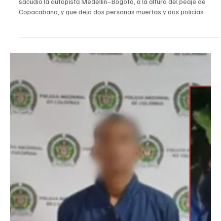
11 dic 2025
Judicial
AMERIPOL desmantela red financiera del ‘Tren
de Aragua’
La Comunidad de Policías de América (AMERIPOL) y la Policía
Nacional de Colombia anunciaron un importante resultado contra
las economías criminales transnacionales tras la Operación
ESPECTRO, desarrollada junto a autoridades de Estados Unidos,
Chile y la Fiscalía colombiana. La acción permitió desarticular una
sofisticada red de brokers que movía y ocultaba recursos del
‘Tren de Aragua’ mediante mecanismos clandestinos, plataformas
digitales y criptoactivos. Las investigacion