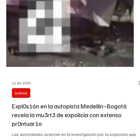
anuncia recompensas millonarias tras ataques
en Cúcuta
Tras un consejo extraordinario de seguridad realizado en Cúcuta,
el ministro de Defensa, Pedro Sánchez , anunció una serie de
medidas contundentes para enfrentar la escalada de violencia en
Norte de Santander, advirtiendo que el Gobierno no descarta
acciones de bombardeo contra el Ejército de Liberación Nacional
(ELN) y las disidencias armadas que operan en la región, siempre
dentro del marco legal. El jefe de la cartera de Defensa
responsabilizó al Frente de Guerra Nororie
Load video