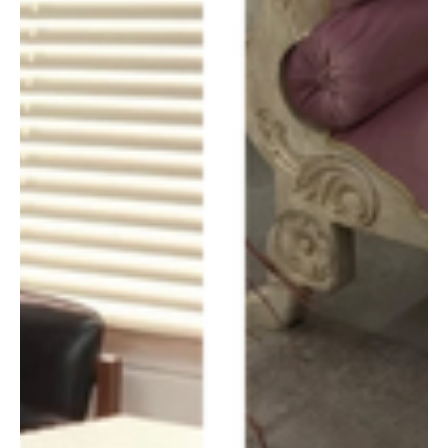
20 dic 2025
Judicial
Oficiales y suboficiales del Ejército en Ocaña
judicializados por corruptos
Judicializados siete uniformados del Ejército por presuntas
irregularidades en alimentación de un batallón en Ocaña Siete
uniformados del Ejército Nacional fueron judicializados por
presuntas irregularidades en el suministro de alimentos en un
batallón de infantería ubicado en Ocaña . Los hechos, detectados
por las autoridades, estarían relacionados con la apropiación
ilegal de recursos destinados al bienestar y alimentación de los
soldados. De acuerdo con la investigación,