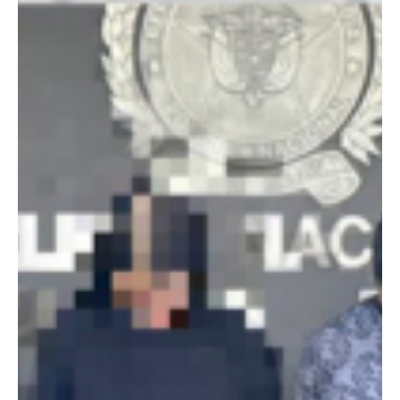
29 dic 2025
Judicial
En menos de 24 horas @s3sin@n a dos
uniformados mientras estaban de descanso
Dos uniformados hechos ocurridos en menos de 24 horas,
mientras ambos se encontraban fuera de servicio y en espacios
de descanso junto a familiares y amigos. En el municipio de Los
Patios, donde fue asesinado el Subintendente Yair Fabián Prato
Castro, quien se encontraba de permiso y compartía con su familia
cuando fue atacado por sicarios mientras conducía su vehículo. En
el atentado resultó herido en una pierna su sobrino, un menor de
11 años. Prato era reconocido en el b