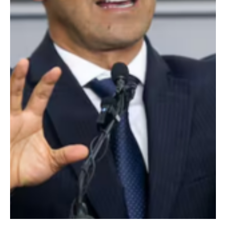
19 dic 2025
Judicial
Caso Jueza Polania ¿Qué es el protocolo de
Minesota?
Herramienta utilizada por las autoridades para investigar su
muerte. El Protocolo de Minnesota es un estándar internacional
que establece cómo deben investigarse muertes potencialmente
ilícitas , es decir, aquellas en las que existe duda, sospecha o
indicios de que no fueron naturales , como en casos de homicidio,
ejecuciones extrajudiciales, desapariciones forzadas o muertes
bajo custodia del Estado. El Protocolo de Minnesota no dice qué
pasó , sino cómo debe investigarse
Load video