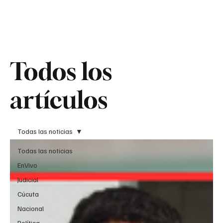
Teledenuncia
Todos los
Todos los
artículos
artículos
Todas las noticias
Todas las noticias
EnVivo
Judicial
Cúcuta
Nacional
Política