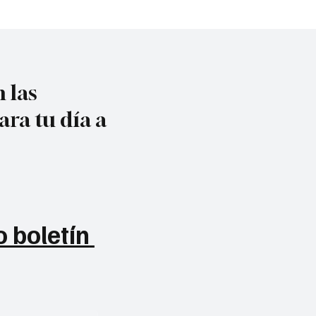
 las
ara tu día a
 boletín 