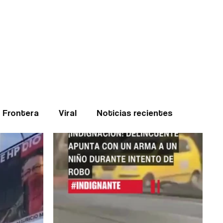
Teledenuncia
l
Opinión
Frontera
Viral
Noticias recientes
ticias
Internacional
Region