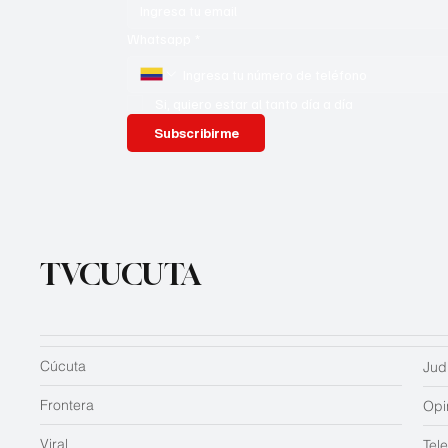
Whatsapp
*
Si, quiero estar al tanto día a día
Subscribirme
TVCUCUTA
Cúcuta
Judi
Frontera
Opi
Viral
Tel