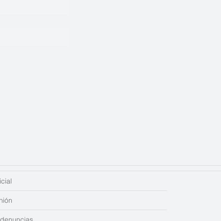
cial
nión
edenuncias