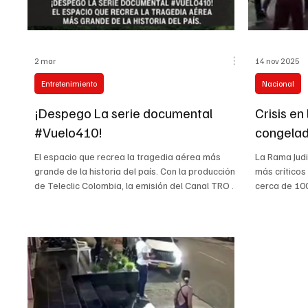
2 mar
14 nov 2025
Entretenimiento
Nacional
¡Despego La serie documental
Crisis en
#Vuelo410!
congelad
amenaza 
El espacio que recrea la tragedia aérea más
La Rama Judi
grande de la historia del país. Con la producción
más críticos
de Teleclic Colombia, la emisión del Canal TRO y
cerca de 100
el apoyo de #MinTic, promete ser el éxito
frente al Pa
audiovisual del año.
una marcha p
https://www.facebook.com/reel/201166481272
Comuneros, p
9544 Fuimos al lugar donde el tiempo se detuvo.
salarial cor
Hablamos con los guardianes de la montaña.
deterioro est
Escuchamos la última voluntad periodística de
Colombia. La 
Julio García-Herreros. Esta no es una serie
desarrolló s
documental... es un altar a la memoria. 38 años
consigna