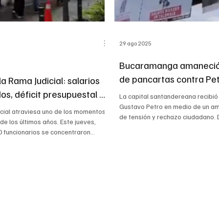
29 ago 2025
Bucaramanga amaneció
de pancartas contra Pe
 la Rama Judicial: salarios
vísperas de su visita
os, déficit presupuestal y
La capital santandereana recibió
de paro indefinido
Gustavo Petro en medio de un a
cial atraviesa uno de los momentos
de tensión y rechazo ciudadano. 
 de los últimos años. Este jueves,
 funcionarios se concentraron
lacio de Justicia de Bucaramanga en
acífica convocada por el Sindicato
ara exigir el pago del retroactivo
respondiente a 2025 y denunciar el
ructural del sistema judicial en
protesta inició a las 2:30 p. m. y se
in alteraciones del orden público. La