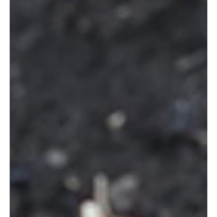
4 jul
Cúcuta
¿Hasta cuándo los niños seguirán pisando la
guerra en el Catatumbo?
Un menor de edad resultó gravemente herido en las últimas horas
tras pisar una mina antipersonal en zona rural del municipio de
Sardinata, Norte de Santander. El hecho ocurrió en el