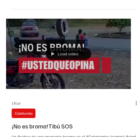
23 jul
Judicial
Desplazamientos y francotiradores sin freno en
el #Catatumbo
Una nueva ola de violencia sacude el nororiente del país. En Tibú,
al menos 20 núcleos familiares abandonaron la vereda Kilómetro
25 por los enfrentamientos entre las disidencias del Frente 33 de
las FARC y el ELN, mientras en zona rural de Ocaña un soldado
resultó herido durante combates contra esta última organización.
Según autoridades departamentales, en sectores como Tres
Bocas, Campo Dos y Kilómetro 25 se han reportado drones
lanzando explosivos cerca de la población ci