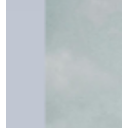
18 jun
Cúcuta
¡Cr1min@les! Humilde trabajador herido por
mina antipersona