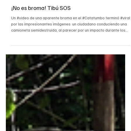
Load video
18 jul
Nacional
¡No es broma! Tibú SOS
Un #video de una aparente broma en el #Catatumbo terminó #viral
por las impresionantes imágenes: un ciudadano conduciendo una
camioneta semidestruida, al parecer por un impacto durante los
últimos @taques con expl0s1v0s cerca del municipio de Tibú. En
tono de burla, el hombre con su vehículo impactado asegura que
en Tibú ¡todo anda bien! El estado del carro y el humor del