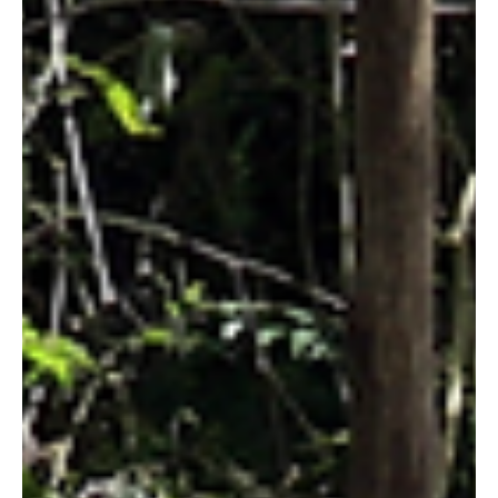
catatumbo impactaron las redes sociales. #ustedqueopina
#tvcucuta #tibu #almaltiempobuenacara #Impactante