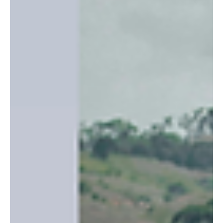
Un contratista de Centrales Eléctricas de Norte de Santander
CENS, grupo EPM resultó herido este jueves 17 de junio de 2026
tras caer en una mina antipersona mientras adelantaba labores
asociadas a la prestación del servicio de energía en zona rural del
municipio de Tibú, Norte de Santander. De acuerdo con la
información entregada por la compañía, una vez ocurrido el hecho
fueron activados los protocolos de atención y acompañamiento
correspondientes para brindar apoyo al trab