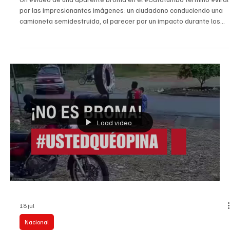
Load video
18 jul
Catatumbo
¡No es broma!Tibú SOS
Un #video de una aparente broma en el #Catatumbo terminó #viral
por las impresionantes imágenes: un ciudadano conduciendo una
camioneta semidestruida, al parecer por un impacto durante los
últimos ataques con explosivos cerca del municipio de Tibú. En
tono de burla, el hombre con su vehículo impactado asegura que
en Tibú ¡todo anda bien! El estado del carro y el humor del
catatumbo impactaron las redes sociales. #ustedqueopina
#tvcucuta #tibu #almaltiempobuenacara #Impactante