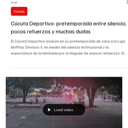
6 jul
Cúcuta
Cúcuta Deportivo: pretemporada entre silencio,
pocos refuerzos y muchas dudas
El Cúcuta Deportivo avanza en su pretemporada de cara a la Liga
BetPlay Dimayor II, en medio del silencio institucional y la
expectativa de la hinchada por la llegada de nuevos refuerzos. El
equipo dirigido por Richard Páez se encuentra en Bucaramanga
disputando partidos amistosos de preparación. Actualmente, el
plantel cuenta con 24 jugadores, de los cuales 17 hacen parte de
la base que participó en el campeonato anterior, además de 6
juveniles y la presencia de Marlon Carab