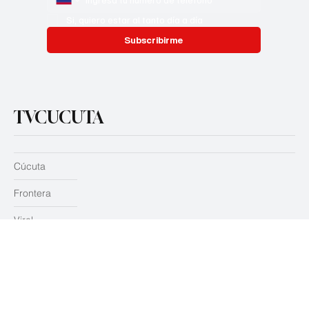
Whatsapp
*
Si, quiero estar al tanto día a día
Subscribirme
TVCUCUTA
Cúcuta
Frontera
Viral
Política