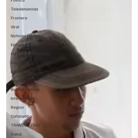
Teledenuncias
Frontera
Viral
Noticias recientes
Entretenimiento
Historias de impacto
Deportes
De interés
Opinión
Buenas noticias
Internacional
Region
Catatumbo
TRANSMILENIO
Salud