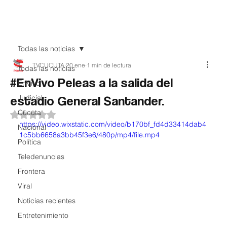
Teledenuncia
Todas las noticias
TVCUCUTA
20 ene
1 min de lectura
Todas las noticias
#EnVivo Peleas a la salida del
EnVivo
estadio General Santander.
Judicial
Cúcuta
Obtuvo NaN de 5 estrellas.
https://video.wixstatic.com/video/b170bf_fd4d33414dab4
Nacional
1c5bb6658a3bb45f3e6/480p/mp4/file.mp4
Política
Teledenuncias
Frontera
Viral
Noticias recientes
Entretenimiento