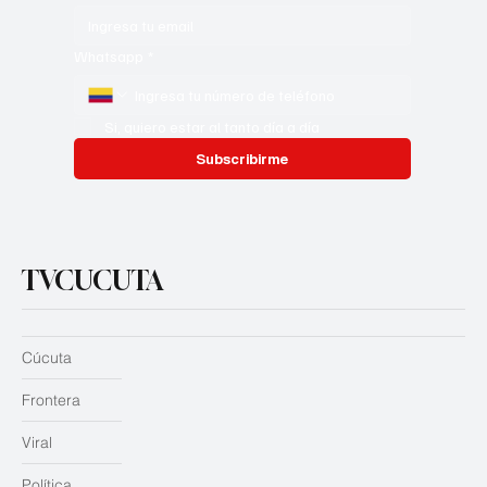
Whatsapp
*
Si, quiero estar al tanto día a día
Subscribirme
TVCUCUTA
Cúcuta
Frontera
Viral
Política