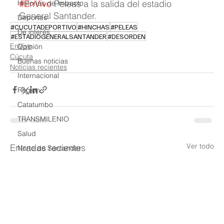
#EnVivo
 Peleas a la salida del estadio 
Historias de impacto
General Santander.
Deportes
#CUCUTADEPORTIVO
#HINCHAS
#PELEAS
De interés
#ESTADIOGENERALSANTANDER
#DESORDEN
EnVivo
Opinión
Cúcuta
Buenas noticias
Noticias recientes
Internacional
Region
Catatumbo
TRANSMILENIO
Salud
Ver todo
Entradas recientes
Norte de Santander