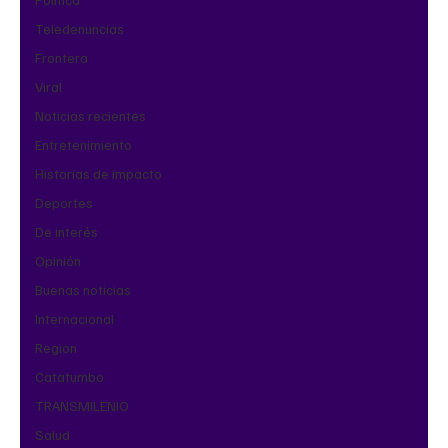
Teledenuncias
Frontera
Viral
Noticias recientes
Entretenimiento
Historias de impacto
Deportes
De interés
Opinión
Buenas noticias
Internacional
Region
Catatumbo
TRANSMILENIO
Salud