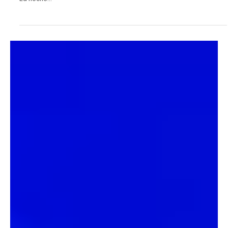
29 jul 2025
Judicial
Motociclistas invaden ciclorruta y uno muere al
caer contra el pavimento
Un conductor grabó el momento exacto del accidente en la vía a
Catama. El video revela cómo la imprudencia terminó en tragedia.
La noche...