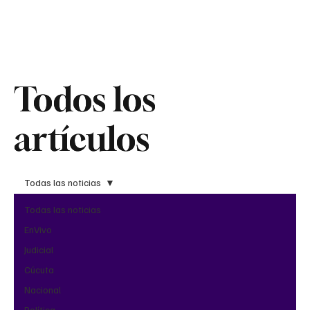
Teledenuncia
Todos los
Todos los
artículos
artículos
Todas las noticias
Todas las noticias
EnVivo
Judicial
Cúcuta
Nacional
Política