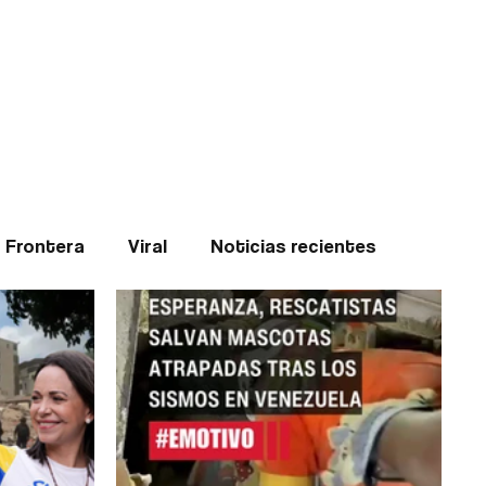
Teledenuncia
l
Opinión
Frontera
Viral
Noticias recientes
ticias
Internacional
Region