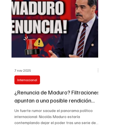
aumentan las solicitudes de auxilio, ciudadanos y
existe “El C
comunidades piden una reacción más rápida de
sótano de la
las autoridades venezolanas y el apoyo urgente
presos polít
de la comunidad internacion
Pr3sos Polít
7 nov 2025
Internacional
¿Renuncia de Maduro? Filtraciones
apuntan a una posible rendición
negociada del líder chavista ante
Un fuerte rumor sacude el panorama político
presiones de Estados Unidos
internacional: Nicolás Maduro estaría
contemplando dejar el poder tras una serie de
presiones militares y diplomáticas por parte del