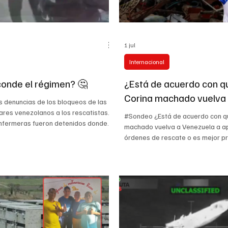
1 jul
Internacional
onde el régimen? 🤔
¿Está de acuerdo con q
Corina machado vuelva
s denuncias de los bloqueos de las
Venezuela a apoyar las
tares venezolanos a los rescatistas.
#Sondeo ¿Está de acuerdo con q
nfermeras fueron detenidos donde
rescate o es mejor prud
machado vuelva a Venezuela a a
a humanitaria sigue creciendo tras
órdenes de rescate o es mejor pr
evitar confrontaciones p
terremotos que golpearon la costa
confrontaciones políticas en pl
plena emergencia?
enezuela. La emergencia en La
#venezuela #mariacorinamachad
sita transparencia, acceso para
Según reportes recientes, María
y garantías para médicos,
Machado manifestó desde Panam
y voluntarios. #Venezuela #LaGuaira
de regresar a Venezuela para a
Humanitaria #indignación
apoyar a las víctimas de los ter
registrados desde el 24 de junio
dirigente opositora afirmó que su