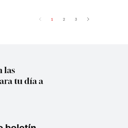
1
2
3
 las
ara tu día a
 boletín 