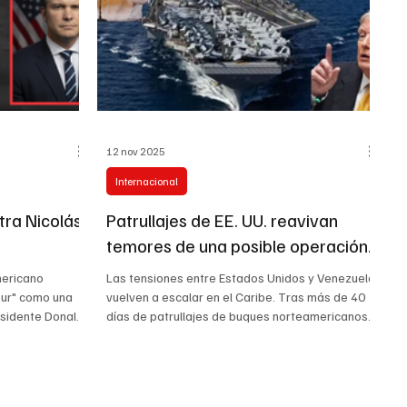
12 nov 2025
Internacional
tra Nicolás
Patrullajes de EE. UU. reavivan
temores de una posible operación
militar en Venezuela
mericano
Las tensiones entre Estados Unidos y Venezuela
o una
vuelven a escalar en el Caribe. Tras más de 40
esidente Donald
días de patrullajes de buques norteamericanos
cerca de las costas venezolanas, crecen las
ger nuestros
especulaciones sobre un posible operativo
l aseguró Pete
militar o una acción de presión directa contra el
gobierno de Nicolás Maduro . El despliegue de