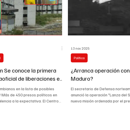
13 nov 2025
l
Política
n Se conoce la primera
¿Arranca operación con
raoficial de liberaciones en
Maduro?
 de Tocuyito en el estado
mbianos en la lista de posibles
El secretario de Defensa nortea
o #UstedQueOpina
! Más de 450 presos políticos en
anunció la operación "Lanza del Sur" com
lencia a la expectativa. El Centro
nueva misión ordenada por el pr
o El Libertador, conocido como
Trump como defensa de la patria contra el
es una temible cárcel conocida por
narc0terr0r1sm0, vamos a prote
tadas t0rtur@s que el régimen
vecinos, el hemisferio occidenta
mpone a sus contradictores; allí
Hegseth. Como parte del despliegue, el