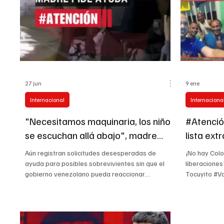
27 jun
9 ene
Internacional
Internaciona
"Necesitamos maquinaria, los niños
#Atenció
se escuchan allá abajo", madre
lista ext
pide ayuda
la cárcel
Aún registran solicitudes desesperadas de
¡No hay Colo
Carabob
ayuda para posibles sobrevivientes sin que el
liberaciones
gobierno venezolano pueda reaccionar.
Tocuyito #Va
#terremoto La decadencia del país a manos del
Penitenciari
régimen desnudó las falencias en reacción de
“Tocuyito”, 
emergencias y el sistema de salud; la salvación
las documen
parece estar en la reacción mundial. Mientras
venezolano i