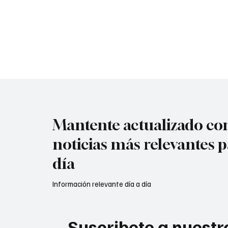
gobierno de Estados Unidos. De acuerdo con una
publicación del medio estadounidense The
Atlantic , fuentes cercanas al Palacio de
Miraflores habrían revelado que el mandatario
venezolano analiza una renuncia “controlada”
que incluiría garantías de amnistía y un posible
exilio seguro para él y sus pr
Mantente actualizado con
noticias más relevantes p
día
Información relevante día a día
Suscribete a nuestro