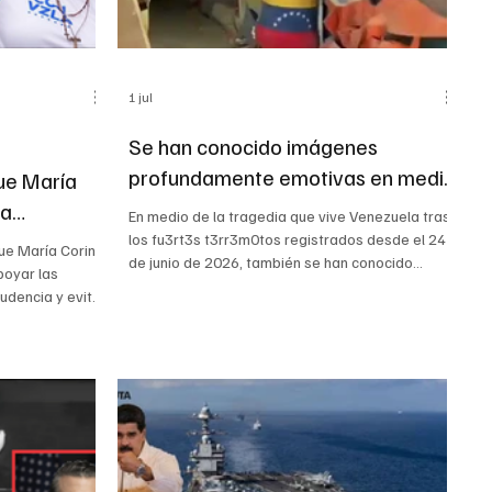
1 jul
Se han conocido imágenes
profundamente emotivas en medio
ue María
de la tragedia que vive Venezuela
 a
En medio de la tragedia que vive Venezuela tras
 órdenes de
los fu3rt3s t3rr3m0tos registrados desde el 24
ue María Corina
de junio de 2026, también se han conocido
encia y
poyar las
imágenes profundamente emotivas: perritos,
udencia y evitar
olíticas en
gatos y otras mascotas han sido rescatados con
ena emergencia?
vida entre los escombros, convirtiéndose en
o #recates
símbolo de esperanza para muchas familias
 Corina
damnificadas. Aunque hasta ahora no hay una
á su intención
cifra oficial consolidada sobre cuántos animales
compañar y
han sido rescatados, reportes de medios y
remotos
videos difundidos en redes muest
 de 2026. La
 regreso es “ina