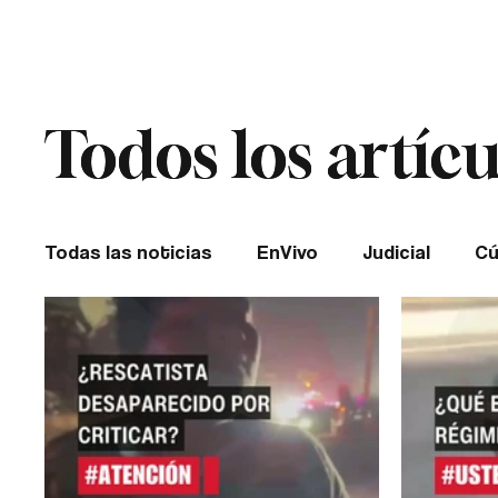
Cúcuta
Todos los artícu
Todos los artícu
Todas las noticias
EnVivo
Judicial
Cú
Entretenimiento
Historias de impacto
Catatumbo
TRANSMILENIO
Salud