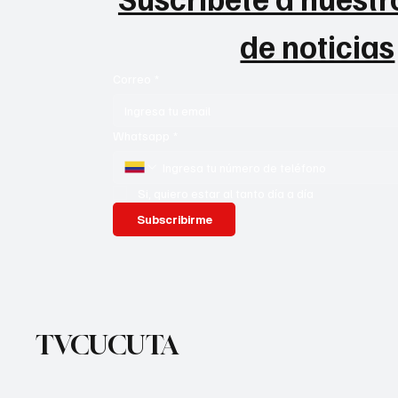
de noticias
Correo
*
Whatsapp
*
Si, quiero estar al tanto día a día
Subscribirme
TVCUCUTA