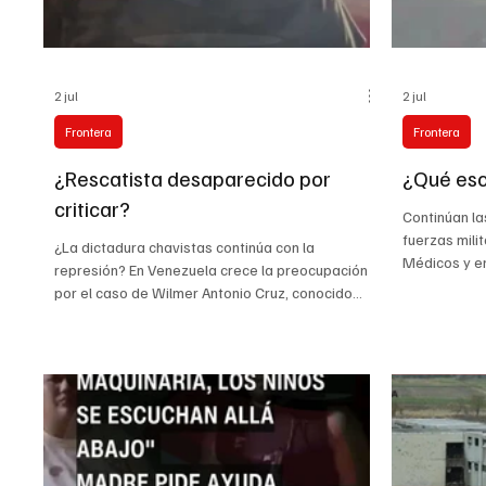
2 jul
2 jul
Frontera
Frontera
¿Rescatista desaparecido por
¿Qué esc
criticar?
Continúan la
fuerzas mili
¿La dictadura chavistas continúa con la
Médicos y e
represión? En Venezuela crece la preocupación
la emergenci
por el caso de Wilmer Antonio Cruz, conocido
los fuertes 
como “El Topo de La Guaira”, un rescatista
central de V
voluntario que se volvió viral tras reclamar
Guaira nece
públicamente la falta de ayuda oficial en medio
rescatistas 
de la emergencia por los terremotos. En uno de
enfermeras 
los videos difundidos en redes sociales, Cruz
#Emergencia
mostró sus manos heridas y denunció que los
rescatistas estaban trabajando prácticamente
sin herramientas suficientes pa