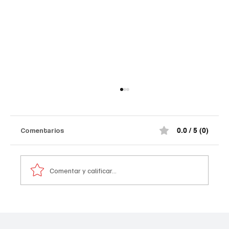
Comentarios
0.0 / 5 (0)
Comentar y calificar...
¿Rescatista desaparecido por criticar?