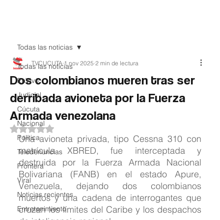
Teledenuncia
Todas las noticias
TVCUCUTA
1 nov 2025
2 min de lectura
Todas las noticias
Dos colombianos mueren tras ser
EnVivo
derribada avioneta por la Fuerza
Judicial
Cúcuta
Armada venezolana
Nacional
Obtuvo NaN de 5 estrellas.
Política
Una avioneta privada, tipo Cessna 310 con 
matrícula XBRED, fue interceptada y 
Teledenuncias
destruida por la Fuerza Armada Nacional 
Frontera
Bolivariana (FANB) en el estado Apure, 
Viral
Venezuela, dejando dos colombianos 
Noticias recientes
muertos y una cadena de interrogantes que 
cruzan los límites del Caribe y los despachos 
Entretenimiento