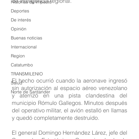
de inteligencia regional.
Historias de impacto
Deportes
De interés
Opinión
Buenas noticias
Internacional
Region
Catatumbo
TRANSMILENIO
El hecho ocurrió cuando la aeronave ingresó 
Salud
sin autorización al espacio aéreo venezolano 
Norte de Santander
y aterrizó en una pista clandestina del 
municipio Rómulo Gallegos. Minutos después 
del operativo militar, el avión estalló en llamas 
y quedó completamente destruido.
El general Domingo Hernández Lárez, jefe del 