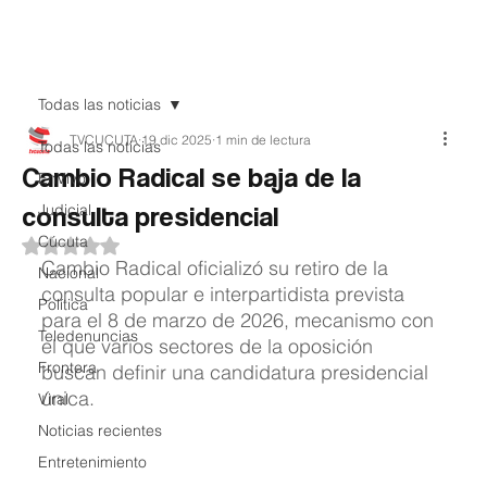
Teledenuncia
Todas las noticias
TVCUCUTA
19 dic 2025
1 min de lectura
Todas las noticias
Cambio Radical se baja de la
EnVivo
consulta presidencial
Judicial
Cúcuta
Obtuvo NaN de 5 estrellas.
Cambio Radical oficializó su retiro de la 
Nacional
consulta popular e interpartidista prevista 
Política
para el 8 de marzo de 2026, mecanismo con 
Teledenuncias
el que varios sectores de la oposición 
Frontera
buscan definir una candidatura presidencial 
única.
Viral
Noticias recientes
Entretenimiento