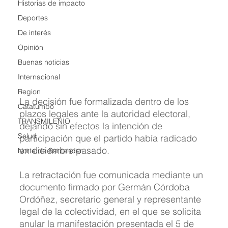
Historias de impacto
Deportes
De interés
Opinión
Buenas noticias
Internacional
Region
La decisión fue formalizada dentro de los 
Catatumbo
plazos legales ante la autoridad electoral, 
TRANSMILENIO
dejando sin efectos la intención de 
Salud
participación que el partido había radicado 
en diciembre pasado.
Norte de Santander
La retractación fue comunicada mediante un 
documento firmado por Germán Córdoba 
Ordóñez, secretario general y representante 
legal de la colectividad, en el que se solicita 
anular la manifestación presentada el 5 de 