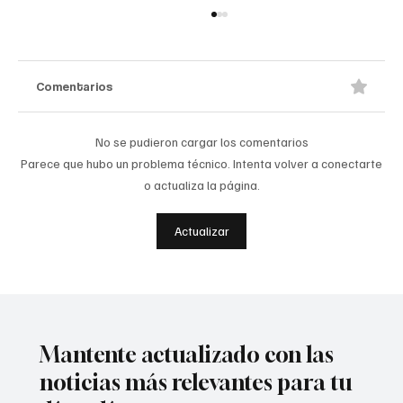
Comentarios
No se pudieron cargar los comentarios
Parece que hubo un problema técnico. Intenta volver a conectarte
o actualiza la página.
A prisión seis integrantes del ‘Tren de
Actualizar
Aragua’
Mantente actualizado con las
noticias más relevantes para tu