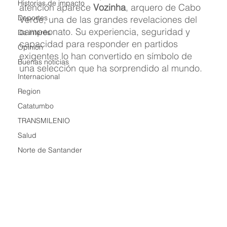
Historias de impacto
atención aparece 
Vozinha
, arquero de Cabo 
Deportes
Verde, una de las grandes revelaciones del 
campeonato. Su experiencia, seguridad y 
De interés
capacidad para responder en partidos 
Opinión
exigentes lo han convertido en símbolo de 
Buenas noticias
una selección que ha sorprendido al mundo.
Internacional
Region
Catatumbo
TRANSMILENIO
Salud
Norte de Santander