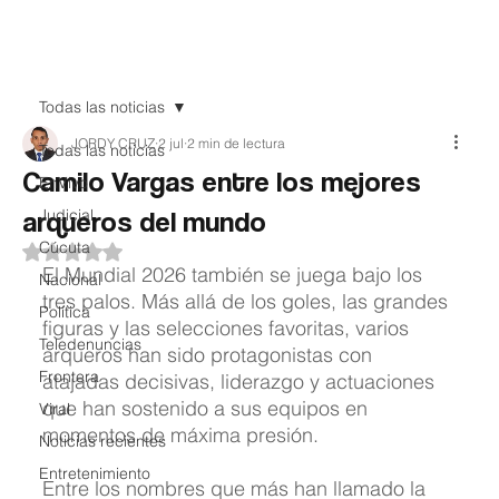
Teledenuncia
Todas las noticias
JORDY CRUZ
2 jul
2 min de lectura
Todas las noticias
Camilo Vargas entre los mejores
EnVivo
arqueros del mundo
Judicial
Cúcuta
Obtuvo NaN de 5 estrellas.
El Mundial 2026 también se juega bajo los 
Nacional
tres palos. Más allá de los goles, las grandes 
Política
figuras y las selecciones favoritas, varios 
Teledenuncias
arqueros han sido protagonistas con 
Frontera
atajadas decisivas, liderazgo y actuaciones 
que han sostenido a sus equipos en 
Viral
momentos de máxima presión.
Noticias recientes
Entretenimiento
Entre los nombres que más han llamado la 