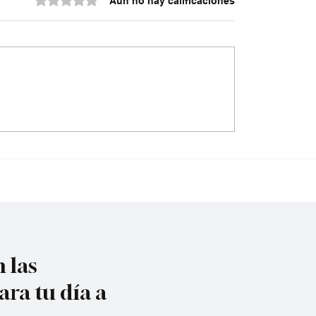
Aún no hay calificaciones
ón seis integrantes
Dólar tocó los $3.182 
en de Aragua’
aumenta la tensión po
tasas de interés
 las
ara tu día a