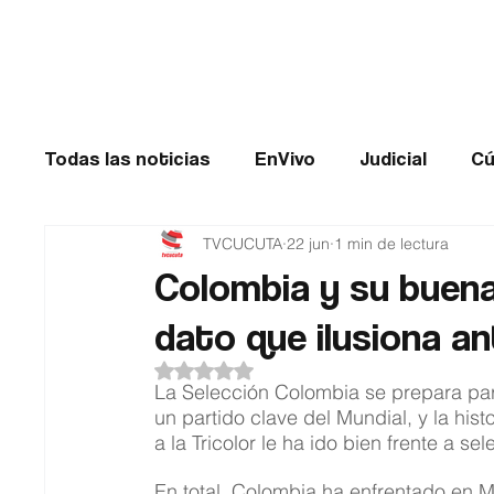
Cúcuta
Todas las noticias
EnVivo
Judicial
Cú
TVCUCUTA
22 jun
1 min de lectura
Entretenimiento
Historias de impacto
Colombia y su buena 
dato que ilusiona an
Catatumbo
TRANSMILENIO
Salud
Obtuvo NaN de 5 estrellas.
La Selección Colombia se prepara pa
un partido clave del Mundial, y la hist
a la Tricolor le ha ido bien frente a 
En total, Colombia ha enfrentado en M