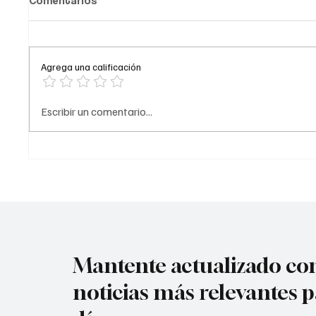
Comentarios
Agrega una calificación
Comediante señalado de
A prisi
Escribir un comentario...
acoso
del ‘Tr
Mantente actualizado con
noticias más relevantes p