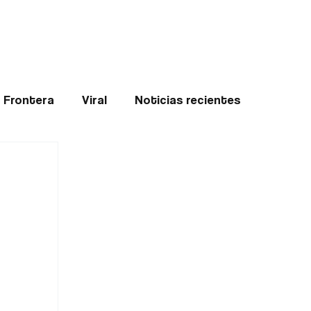
Teledenuncia
l
Opinión
Frontera
Viral
Noticias recientes
ticias
Internacional
Region