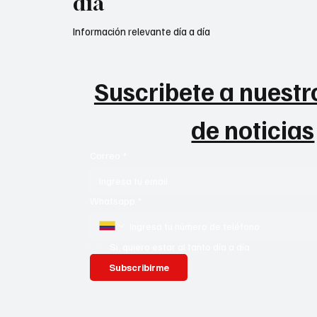
día
Información relevante día a día
Suscribete a nuestro
de noticias
Correo
*
Whatsapp
*
Si, quiero estar al tanto día a día
Subscribirme