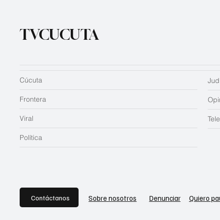
TVCUCUTA
Cúcuta
Judi
Frontera
Opi
Viral
Tel
Política
Contáctanos
Sobre nosotros
Denunciar
Quiero pa