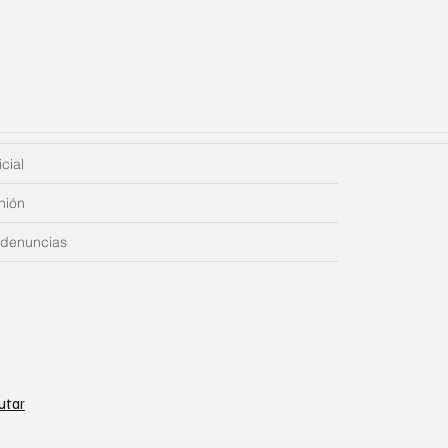
cial
nión
edenuncias
utar