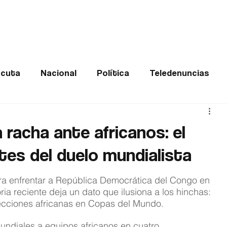
Frontera
Política
Judicial
Entretenimiento
Vira
cuta
Nacional
Política
Teledenuncias
Deportes
De interés
Opinión
Buenas no
racha ante africanos: el
tes del duelo mundialista
Norte de Santander
ra enfrentar a República Democrática del Congo en 
oria reciente deja un dato que ilusiona a los hinchas: 
selecciones africanas en Copas del Mundo.
undiales a equipos africanos en cuatro 