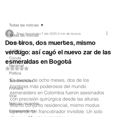
Teledenuncia
Todas las noticias
Rosa Hernández
7 abr 2025
2 min de lectura
Todas las noticias
Dos tiros, dos muertes, mismo
EnVivo
verdugo: así cayó el nuevo zar de las
Judicial
Cúcuta
esmeraldas en Bogotá
Nacional
Obtuvo NaN de 5 estrellas.
Política
En menos de ocho meses, dos de los 
Teledenuncias
hombres más poderosos del mundo 
Frontera
esmeraldero en Colombia fueron asesinados 
Viral
con precisión quirúrgica desde las alturas. 
Noticias recientes
Mismo conjunto residencial, mismo modus 
operandi. Un francotirador invisible. Un solo 
Entretenimiento