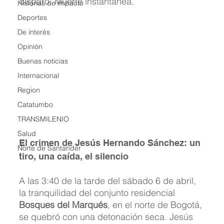
disparo. Muerte instantánea.
Historias de impacto
Deportes
De interés
Opinión
Buenas noticias
Internacional
Region
Catatumbo
TRANSMILENIO
Salud
El crimen de Jesús Hernando Sánchez: un 
Norte de Santander
tiro, una caída, el silencio
A las 3:40 de la tarde del sábado 6 de abril, 
la tranquilidad del conjunto residencial 
Bosques del Marqués
, en el norte de Bogotá, 
se quebró con una detonación seca. Jesús 