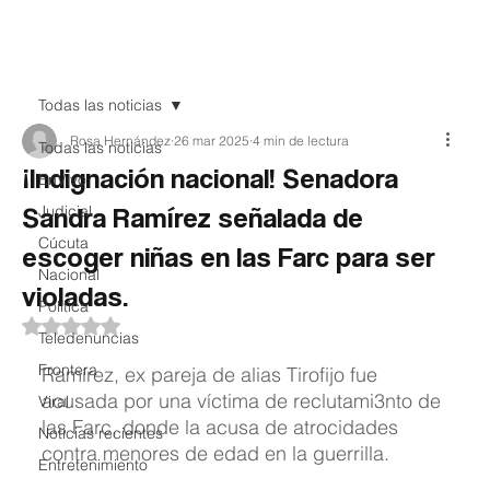
Teledenuncia
Todas las noticias
Rosa Hernández
26 mar 2025
4 min de lectura
Todas las noticias
¡Indignación nacional! Senadora
EnVivo
Sandra Ramírez señalada de
Judicial
Cúcuta
escoger niñas en las Farc para ser
Nacional
violadas.
Política
Obtuvo NaN de 5 estrellas.
Teledenuncias
Frontera
Ramírez, ex pareja de alias Tirofijo fue 
acusada por una víctima de reclutami3nto de 
Viral
las Farc, donde la acusa de atrocidades 
Noticias recientes
contra menores de edad en la guerrilla.
Entretenimiento