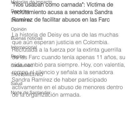
Historias de impacto
"Nos usaban como carnada": Víctima de 
Deportes
reclutamiento acusa a senadora Sandra 
Ramírez de facilitar abusos en las Farc
De interés
Opinión
La historia de Deisy es una de las muchas 
Buenas noticias
que aún esperan justicia en Colombia. 
Internacional
Reclutada a la fuerza por la extinta guerrilla 
Region
de las Farc cuando tenía apenas 11 años, su 
vida cambió para siempre. Hoy, con valentía, 
Catatumbo
rompe el silencio y señala a la senadora 
TRANSMILENIO
Sandra Ramírez de haber participado 
Salud
activamente en el abuso de menores dentro 
Norte de Santander
de la organización armada.