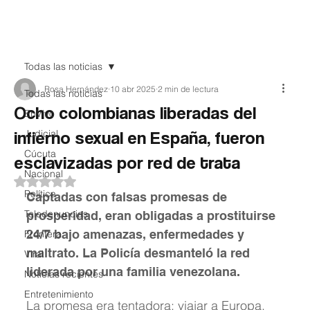
Teledenuncia
Todas las noticias
Rosa Hernández
10 abr 2025
2 min de lectura
Todas las noticias
Ocho colombianas liberadas del
EnVivo
infierno sexual en España, fueron
Judicial
Cúcuta
esclavizadas por red de trata
Nacional
Obtuvo NaN de 5 estrellas.
Política
Captadas con falsas promesas de 
Teledenuncias
prosperidad, eran obligadas a prostituirse 
24/7 bajo amenazas, enfermedades y 
Frontera
maltrato. La Policía desmanteló la red 
Viral
liderada por una familia venezolana.
Noticias recientes
Entretenimiento
La promesa era tentadora: viajar a Europa, 