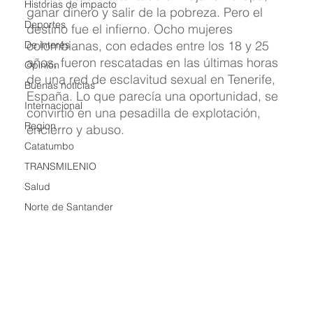
Historias de impacto
ganar dinero y salir de la pobreza. Pero el 
Deportes
destino fue el infierno. Ocho mujeres 
colombianas, con edades entre los 18 y 25 
De interés
años, fueron rescatadas en las últimas horas 
Opinión
de una red de esclavitud sexual en Tenerife, 
Buenas noticias
España. Lo que parecía una oportunidad, se 
Internacional
convirtió en una pesadilla de explotación, 
Region
encierro y abuso.
Catatumbo
TRANSMILENIO
Salud
Norte de Santander