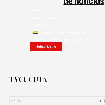
de noticias
Correo
*
Whatsapp
*
Si, quiero estar al tanto día a día
Subscribirme
TVCUCUTA
Cúcuta
Judi