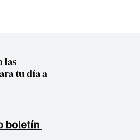
s cont
acompañada por ráf@g@
 las
ara tu día a
 boletín 