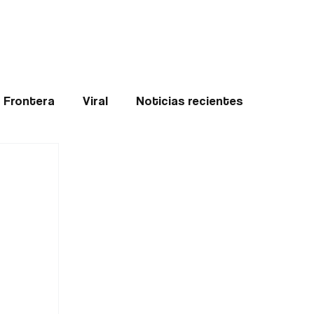
Teledenuncia
l
Opinión
Frontera
Viral
Noticias recientes
ticias
Internacional
Region