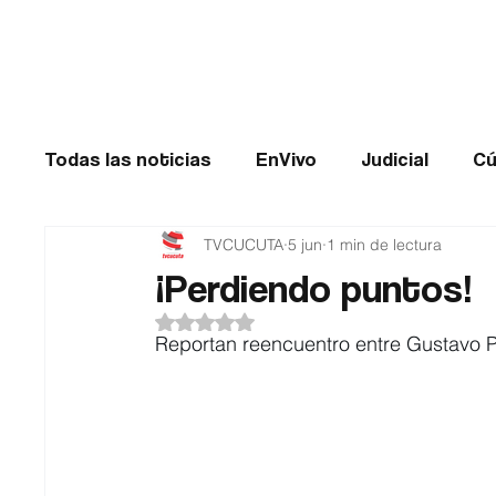
Cúcuta
Todas las noticias
EnVivo
Judicial
Cú
TVCUCUTA
5 jun
1 min de lectura
Entretenimiento
Historias de impacto
¡Perdiendo puntos!
Obtuvo NaN de 5 estrellas.
Catatumbo
TRANSMILENIO
Salud
Reportan reencuentro entre Gustavo P