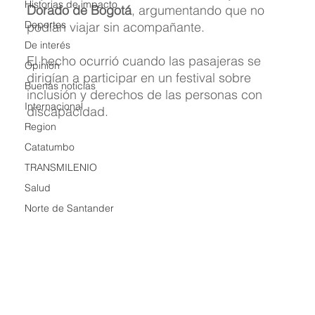
Historias de impacto
Dorado de Bogotá
, argumentando que no 
Deportes
podían viajar sin acompañante. 
De interés
El hecho ocurrió cuando las pasajeras se 
Opinión
dirigían a participar en un festival sobre 
Buenas noticias
inclusión y derechos de las personas con 
Internacional
discapacidad.
Region
Catatumbo
TRANSMILENIO
Salud
Norte de Santander