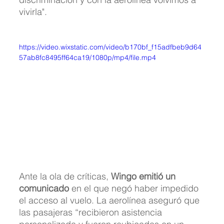
vivirla". 
https://video.wixstatic.com/video/b170bf_f15adfbeb9d64
57ab8fc8495ff64ca19/1080p/mp4/file.mp4
Ante la ola de críticas, 
Wingo emitió un 
comunicado
 en el que negó haber impedido 
el acceso al vuelo. La aerolínea aseguró que 
las pasajeras “recibieron asistencia 