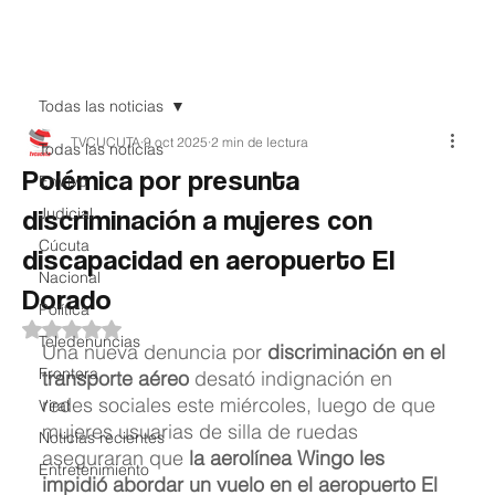
Teledenuncia
Todas las noticias
TVCUCUTA
9 oct 2025
2 min de lectura
Todas las noticias
Polémica por presunta
EnVivo
discriminación a mujeres con
Judicial
Cúcuta
discapacidad en aeropuerto El
Nacional
Dorado
Política
Obtuvo NaN de 5 estrellas.
Teledenuncias
Una nueva denuncia por 
discriminación en el 
Frontera
transporte aéreo
 desató indignación en 
redes sociales este miércoles, luego de que 
Viral
mujeres usuarias de silla de ruedas 
Noticias recientes
aseguraran que 
la aerolínea Wingo les 
Entretenimiento
impidió abordar un vuelo en el aeropuerto El 