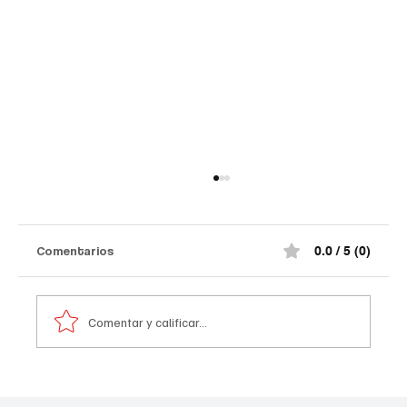
Comentarios
0.0 / 5 (0)
Comentar y calificar...
A prisión seis integrantes del ‘Tren de