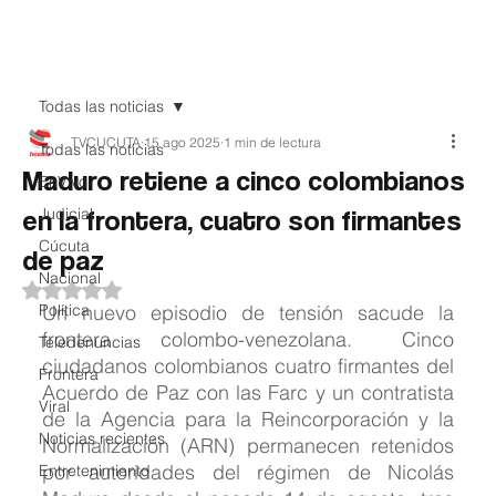
Teledenuncia
Todas las noticias
TVCUCUTA
15 ago 2025
1 min de lectura
Todas las noticias
Maduro retiene a cinco colombianos
EnVivo
en la frontera, cuatro son firmantes
Judicial
Cúcuta
de paz
Nacional
Obtuvo NaN de 5 estrellas.
Política
Un nuevo episodio de tensión sacude la 
frontera colombo-venezolana. Cinco 
Teledenuncias
ciudadanos colombianos cuatro firmantes del 
Frontera
Acuerdo de Paz con las Farc y un contratista 
Viral
de la Agencia para la Reincorporación y la 
Noticias recientes
Normalización (ARN) permanecen retenidos 
por autoridades del régimen de Nicolás 
Entretenimiento