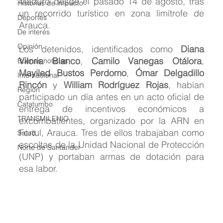
Maduro desde el pasado 14 de agosto, tras 
Historias de impacto
un recorrido turístico en zona limítrofe de 
Deportes
Arauca.
De interés
Opinión
Los detenidos, identificados como 
Diana 
Viloria Blanco
, 
Camilo Vanegas Otálora
, 
Buenas noticias
Mayiled Bustos Perdomo
, 
Ómar Delgadillo 
Internacional
Rincón
 y 
William Rodríguez Rojas
, habían 
Region
participado un día antes en un acto oficial de 
Catatumbo
entrega de incentivos económicos a 
TRANSMILENIO
excombatientes, organizado por la ARN en 
Fortul, Arauca. Tres de ellos trabajaban como 
Salud
escoltas de la Unidad Nacional de Protección 
Norte de Santander
(UNP) y portaban armas de dotación para 
esa labor.