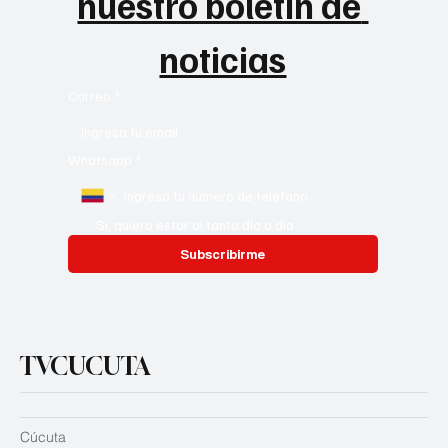
nuestro boletín de 
noticias
Correo
*
Whatsapp
*
Si, quiero estar al tanto día a día
Subscribirme
TVCUCUTA
Cúcuta